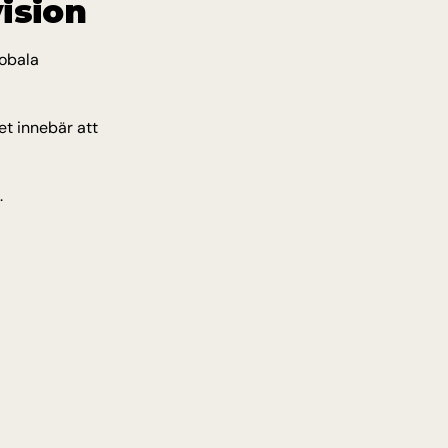
ision
obala 
t innebär att 
.