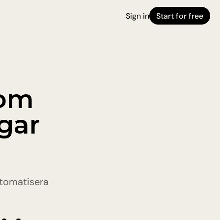
Sign in
Start for free
om 
gar 
tomatisera 