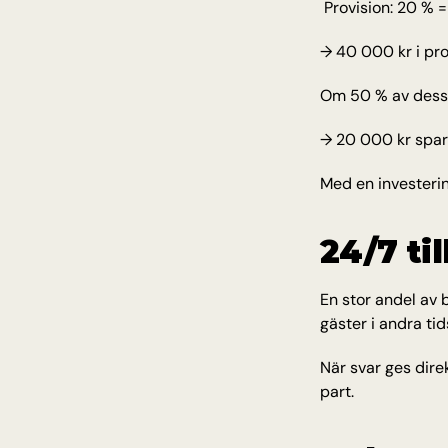
 Provision: 20 % 
→ 40 000 kr i pr
Om 50 % av dessa 
→ 20 000 kr spa
Med en investerin
24/7 ti
En stor andel av b
gäster i andra tid
När svar ges dire
part.