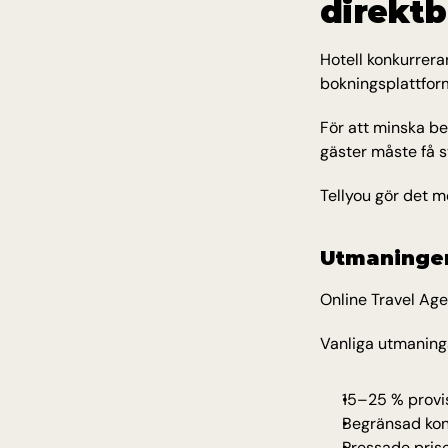
direkt
Hotell konkurrera
bokningsplattfor
För att minska be
gäster måste få s
Tellyou gör det m
Utmaninge
Online Travel Agen
Vanliga utmaning
15–25 % provi
Begränsad kont
Pressade pris