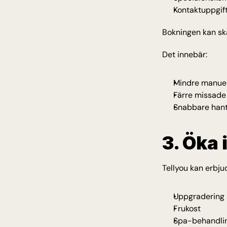
Kontaktuppgif
Bokningen kan ska
Det innebär:
Mindre manuel
Färre missade 
Snabbare hant
3. Öka 
Tellyou kan erbjud
Uppgradering
Frukost
Spa-behandli