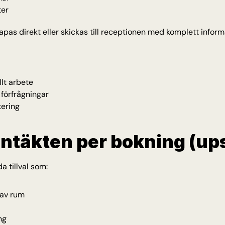
ter
pas direkt eller skickas till receptionen med komplett inform
lt arbete
förfrågningar
ering
intäkten per bokning (ups
a tillval som:
 av rum
ng