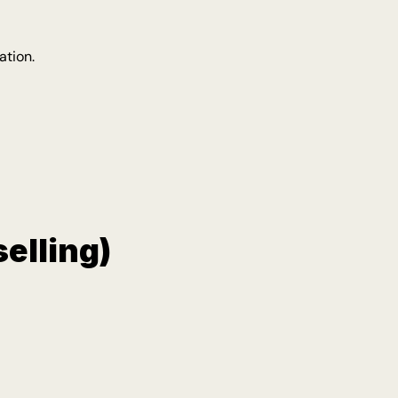
ation.
elling)