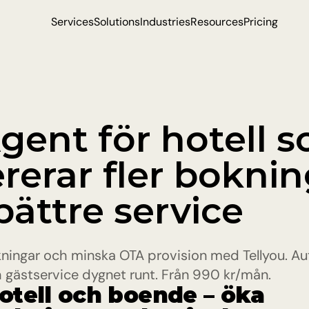
Services
Solutions
Industries
Resources
Pricing
Agent för hotell s
rerar fler boknin
bättre service
ningar och minska OTA provision med Tellyou. Au
 gästservice dygnet runt. Från 990 kr/mån.
hotell och boende – öka 