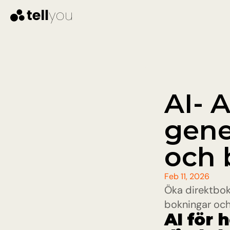
AI- 
gene
och 
Feb 11, 2026
Öka direktbok
bokningar och
AI för 