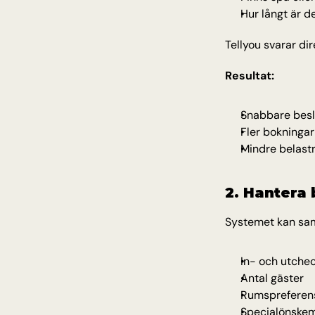
Hur långt är de
Tellyou svarar di
Resultat:
Snabbare besl
Fler bokningar
Mindre belast
2. Hantera
Systemet kan sam
In- och utche
Antal gäster
Rumspreferen
Specialönske