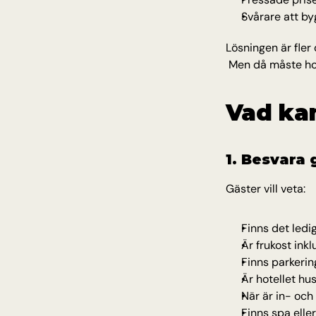
Svårare att byg
Lösningen är fler
 Men då måste ho
Vad kan
1. Besvara 
Gäster vill veta:
Finns det ledi
Är frukost ink
Finns parkerin
Är hotellet hu
När är in- och
Finns spa elle