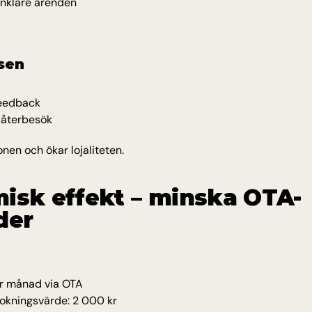
enklare ärenden
lsen
feedback
 återbesök
onen och ökar lojaliteten.
isk effekt – minska OTA-
der
r månad via OTA
bokningsvärde: 2 000 kr