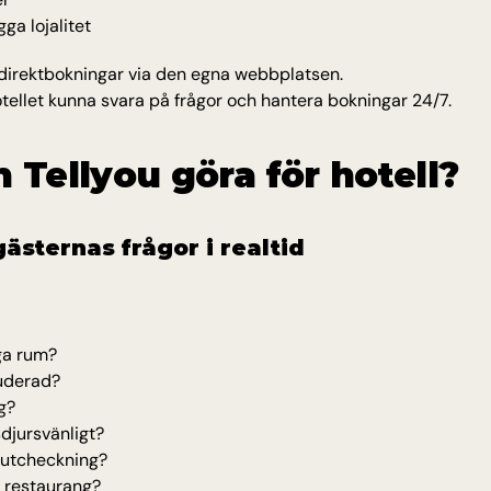
ga lojalitet
 direktbokningar via den egna webbplatsen.
tellet kunna svara på frågor och hantera bokningar 24/7.
 Tellyou göra för hotell?
gästernas frågor i realtid
ga rum?
luderad?
g?
sdjursvänligt?
 utcheckning?
r restaurang?