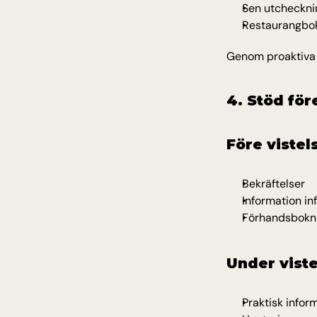
Sen utcheckni
Restaurangbo
Genom proaktiva 
4. Stöd för
Före vistel
Bekräftelser
Information in
Förhandsboknin
Under vist
Praktisk infor