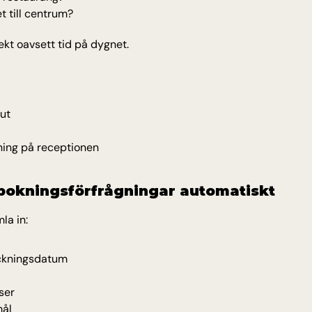
t till centrum?
rekt oavsett tid på dygnet.
ut
ning på receptionen
 bokningsförfrågningar automatiskt
la in:
ckningsdatum
ser
mål