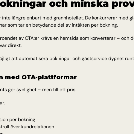
bokningar och minska prov
r inte längre enbart med grannhotellet. De konkurrerar med gl
mar som tar en betydande del av intäkten per bokning.
roendet av OTA:er krävs en hemsida som konverterar – och de
var direkt.
öjligt att automatisera bokningar och gästservice dygnet runt
n med OTA-plattformar
ts ger synlighet – men till ett pris.
ar:
sion per bokning
roll över kundrelationen
er