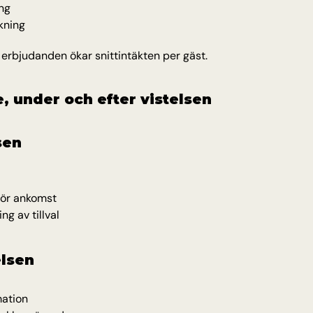
ng
kning
erbjudanden ökar snittintäkten per gäst.
e, under och efter vistelsen
sen
för ankomst
g av tillval
elsen
mation