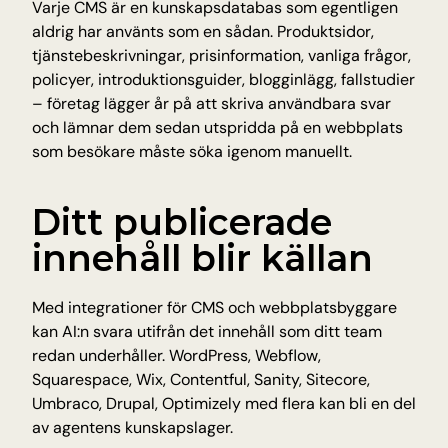
Varje CMS är en kunskapsdatabas som egentligen 
Insikter och tips från Tellyou
aldrig har använts som en sådan. Produktsidor, 
Uppdateringar
tjänstebeskrivningar, prisinformation, vanliga frågor, 
Håll dig uppdaterad med det senaste
policyer, introduktionsguider, blogginlägg, fallstudier 
– företag lägger år på att skriva användbara svar 
Plattform
Upptäck vår plattform
och lämnar dem sedan utspridda på en webbplats 
som besökare måste söka igenom manuellt.
Teknologi
AI för precision, tillförlitlighet och snabbhet
Ditt publicerade 
INDUSTRIER
innehåll blir källan
Utbildning
Antagning, registrering och studentfrågor
Med integrationer för CMS och webbplatsbyggare 
E-handel
kan AI:n svara utifrån det innehåll som ditt team 
Produktfrågor om frakt och returer
redan underhåller. WordPress, Webflow, 
Träning & hälsa
Squarespace, Wix, Contentful, Sanity, Sitecore, 
Bokningar, avbokningar och medlemssupport
Umbraco, Drupal, Optimizely med flera kan bli en del 
Resor och gästfrihet
av agentens kunskapslager.
Bokningar, avbokningar och återbetalningar