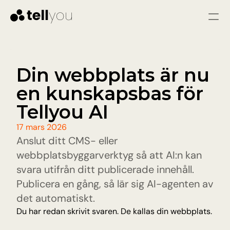
Logga in
Starta gratis
Tjänster
Din webbplats är nu 
en kunskapsbas för 
LÖSNINGAR
Kundtjänst
Tellyou AI
Omedelbara svar och färre problem genom 
snabb och konsekvent hjälp
17 mars 2026
Säljare
Anslut ditt CMS- eller 
Kvalificera leads, svara på frågor och vägled 
besökare till att bli varma leads.
webbplatsbyggarverktyg så att AI:n kan 
svara utifrån ditt publicerade innehåll. 
Pris
Publicera en gång, så lär sig AI-agenten av 
det automatiskt.
Du har redan skrivit svaren. De kallas din webbplats.
Resurser
Blogg