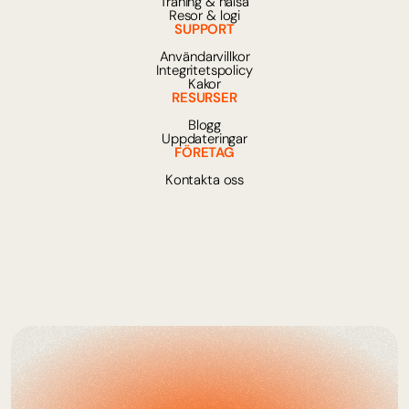
Träning & hälsa
Resor & logi
SUPPORT
Användarvillkor
Integritetspolicy
Kakor
RESURSER
Blogg
Uppdateringar
FÖRETAG
Kontakta oss