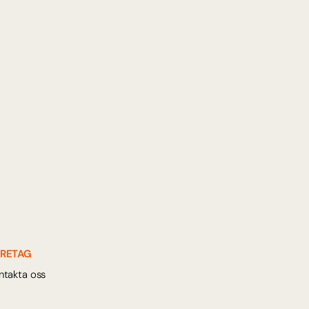
n är baserad på din kunskap för en 
on.
ering
mplexa frågor med fullständig 
liga sammanfattningar.
RETAG
ntakta oss