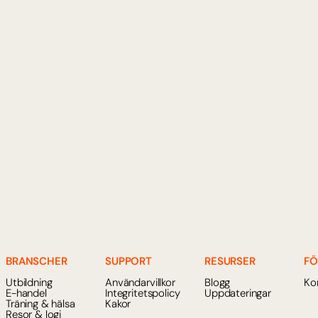
riktlinjer
kt, dygnet runt, utan 
Se till att all informatio
.
konsekvent kommunikati
ng
Smidig eskal
pportärenden och 
Vidarebefordra mer ko
dialoghistorik och tyd
BRANSCHER
SUPPORT
RESURSER
FÖ
Utbildning
Användarvillkor
Blogg
Ko
E-handel
Integritetspolicy
Uppdateringar
Träning & hälsa
Kakor
Resor & logi