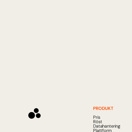
Besvara återkommande frågor dire
att behöva utöka personalstyrkan
Effektiv problemlösni
Lös problem utan att skapa nya su
minska belastningen i alla kanaler.
PRODUKT
Pris
Röst
Datahantering
Plattform