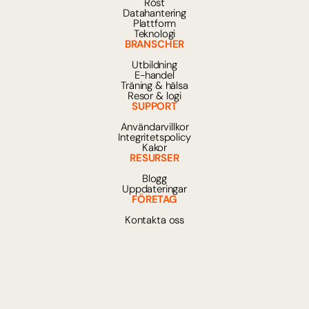
Röst
Datahantering
Plattform
Teknologi
BRANSCHER
Utbildning
E-handel
Träning & hälsa
Resor & logi
SUPPORT
Användarvillkor
Integritetspolicy
Kakor
RESURSER
Blogg
Uppdateringar
FÖRETAG
Kontakta oss