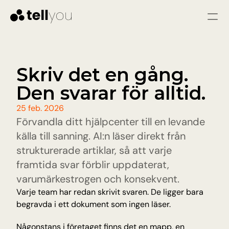
Logga in
Starta gratis
Tjänster
Skriv det en gång. 
Den svarar för alltid.
LÖSNINGAR
Kundtjänst
25 feb. 2026
Omedelbara svar och färre problem genom 
Förvandla ditt hjälpcenter till en levande 
snabb och konsekvent hjälp
Säljare
källa till sanning. AI:n läser direkt från 
Kvalificera leads, svara på frågor och vägled 
strukturerade artiklar, så att varje 
besökare till att bli varma leads.
framtida svar förblir uppdaterat, 
varumärkestrogen och konsekvent.
Pris
Varje team har redan skrivit svaren. De ligger bara 
begravda i ett dokument som ingen läser.
Resurser
Någonstans i företaget finns det en mapp, en 
Blogg