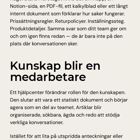
Insikter och tips från Tellyou
Notion-sida, en PDF-fil, ett kalkylblad eller ett långt 
internt dokument som förklarar hur saker fungerar. 
Uppdateringar
Prissättningsregler. Returpolicyer. Inställningssteg. 
Håll dig uppdaterad med det senaste
Produktdetaljer. Samma svar som ditt team ger om 
Plattform
och om igen finns redan — de är bara inte på den 
Upptäck vår plattform
plats där konversationen sker.
Teknologi
AI för precision, tillförlitlighet och snabbhet
Kunskap blir en 
medarbetare
INDUSTRIER
Utbildning
Antagning, registrering och studentfrågor
Ett hjälpcenter förändrar rollen för den kunskapen. 
E-handel
Den slutar att vara ett statiskt dokument och börjar 
Produktfrågor om frakt och returer
agera som en del av teamet. Artiklar blir 
Träning & hälsa
organiserade, sökbara, ägda och redo att stödja 
Bokningar, avbokningar och medlemssupport
verkliga konversationer.
Resor och gästfrihet
Bokningar, avbokningar och återbetalningar
Istället för att lita på utspridda anteckningar eller 