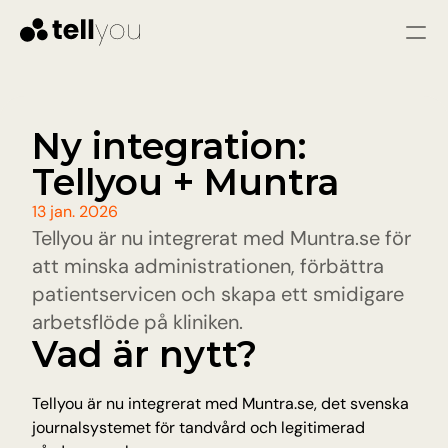
Logga in
Starta gratis
Tjänster
Ny integration: 
Tellyou + Muntra
LÖSNINGAR
Kundtjänst
13 jan. 2026
Omedelbara svar och färre problem genom 
Tellyou är nu integrerat med Muntra.se för 
snabb och konsekvent hjälp
Säljare
att minska administrationen, förbättra 
Kvalificera leads, svara på frågor och vägled 
patientservicen och skapa ett smidigare 
besökare till att bli varma leads.
arbetsflöde på kliniken.
Vad är nytt?
Pris
Tellyou är nu integrerat med Muntra.se, det svenska 
Resurser
journalsystemet för tandvård och legitimerad 
Blogg