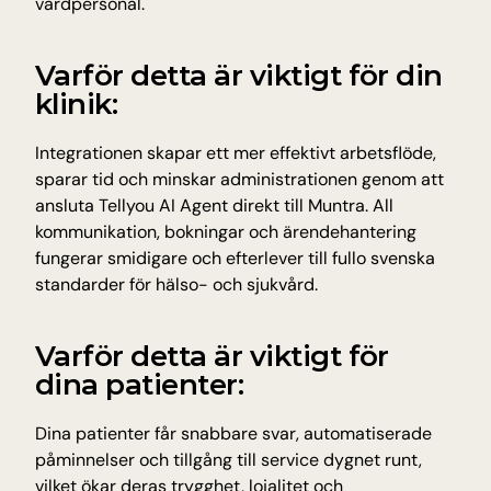
vårdpersonal.
Insikter och tips från Tellyou
Uppdateringar
Varför detta är viktigt för din 
Håll dig uppdaterad med det senaste
klinik:
Plattform
Upptäck vår plattform
Integrationen skapar ett mer effektivt arbetsflöde, 
Teknologi
sparar tid och minskar administrationen genom att 
AI för precision, tillförlitlighet och snabbhet
ansluta Tellyou AI Agent direkt till Muntra. All 
kommunikation, bokningar och ärendehantering 
fungerar smidigare och efterlever till fullo svenska 
INDUSTRIER
standarder för hälso- och sjukvård.
Utbildning
Antagning, registrering och studentfrågor
E-handel
Varför detta är viktigt för 
Produktfrågor om frakt och returer
dina patienter:
Träning & hälsa
Bokningar, avbokningar och medlemssupport
Dina patienter får snabbare svar, automatiserade 
Resor och gästfrihet
påminnelser och tillgång till service dygnet runt, 
Bokningar, avbokningar och återbetalningar
vilket ökar deras trygghet, lojalitet och 