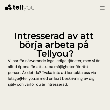
Logga in
Starta gratis
Tjänster
Intresserad av att 
börja arbeta på 
LÖSNINGAR
Kundtjänst
Tellyou?
Omedelbara svar och färre problem genom 
snabb och konsekvent hjälp
Vi har för närvarande inga lediga tjänster, men vi är 
Säljare
alltid öppna för att skapa möjligheter för rätt 
Kvalificera leads, svara på frågor och vägled 
besökare till att bli varma leads.
person. Är det du? Tveka inte att kontakta oss via 
letsgo@tellyou.ai med en kort beskrivning av dig 
själv och varför du är intresserad.
Pris
Resurser
Blogg