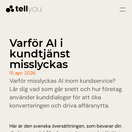
Logga in
Starta gratis
Tjänster
Varför AI i 
kundtjänst 
LÖSNINGAR
Kundtjänst
misslyckas
Omedelbara svar och färre problem genom 
snabb och konsekvent hjälp
15 apr. 2026
Säljare
Varför misslyckas AI inom kundservice? 
Kvalificera leads, svara på frågor och vägled 
besökare till att bli varma leads.
Lär dig vad som går snett och hur företag 
använder kunddialoger för att öka 
Pris
konverteringen och driva affärsnytta.
Resurser
Här är den svenska översättningen, som bevarar din 
Blogg