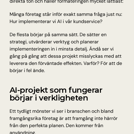
direkta ton och håller formateringen mycket lättläst:
Insikter och tips från Tellyou
Många företag står inför exakt samma fråga just nu: 
Uppdateringar
Hur implementerar vi AI i vår kundservice?
Håll dig uppdaterad med det senaste
Plattform
De flesta börjar på samma sätt. De sätter en 
Upptäck vår plattform
strategi, utvärderar verktyg och planerar 
Teknologi
implementeringen in i minsta detalj. Ändå ser vi 
AI för precision, tillförlitlighet och snabbhet
gång på gång att dessa projekt misslyckas med att 
leverera den förväntade effekten. Varför? För att de 
börjar i fel ände.
INDUSTRIER
Utbildning
Antagning, registrering och studentfrågor
AI-projekt som fungerar 
E-handel
börjar i verkligheten
Produktfrågor om frakt och returer
Träning & hälsa
Ett tydligt mönster vi ser i branschen och bland 
Bokningar, avbokningar och medlemssupport
framgångsrika företag är att framgång inte härrör 
Resor och gästfrihet
från den perfekta planen. Den kommer från 
Bokningar, avbokningar och återbetalningar
användning.