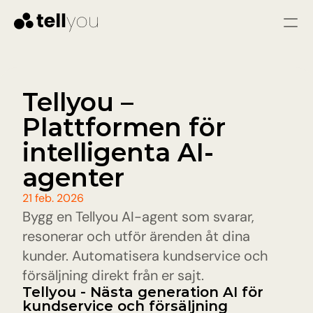
Logga in
Starta gratis
Tjänster
Tellyou – 
Plattformen för 
LÖSNINGAR
Kundtjänst
intelligenta AI-
Omedelbara svar och färre problem genom 
snabb och konsekvent hjälp
agenter
Säljare
Kvalificera leads, svara på frågor och vägled 
21 feb. 2026
besökare till att bli varma leads.
Bygg en Tellyou AI-agent som svarar, 
resonerar och utför ärenden åt dina 
Pris
kunder. Automatisera kundservice och 
försäljning direkt från er sajt. 
Resurser
Tellyou - Nästa generation AI för 
kundservice och försäljning
Blogg