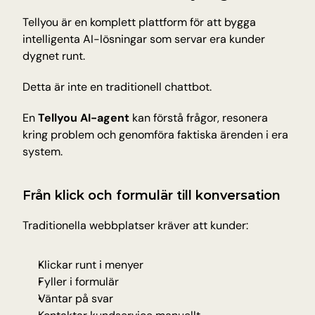
Insikter och tips från Tellyou
Tellyou är en komplett plattform för att bygga 
Uppdateringar
intelligenta AI-lösningar som servar era kunder 
Håll dig uppdaterad med det senaste
dygnet runt. 
Plattform
Detta är inte en traditionell chattbot. 
Upptäck vår plattform
Teknologi
En 
Tellyou AI-agent
 kan förstå frågor, resonera 
AI för precision, tillförlitlighet och snabbhet
kring problem och genomföra faktiska ärenden i era 
system.
INDUSTRIER
Utbildning
Från klick och formulär till konversation
Antagning, registrering och studentfrågor
E-handel
Traditionella webbplatser kräver att kunder:
Produktfrågor om frakt och returer
Träning & hälsa
Klickar runt i menyer
Bokningar, avbokningar och medlemssupport
Fyller i formulär 
Resor och gästfrihet
Väntar på svar
Bokningar, avbokningar och återbetalningar