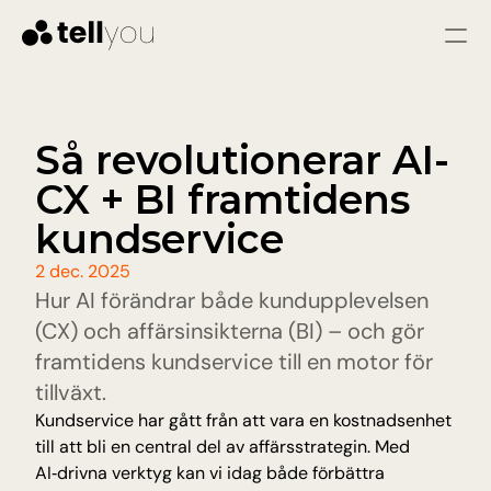
Logga in
Starta gratis
Tjänster
Så revolutionerar AI-
CX + BI framtidens 
LÖSNINGAR
Kundtjänst
kundservice
Omedelbara svar och färre problem genom 
snabb och konsekvent hjälp
2 dec. 2025
Säljare
Hur AI förändrar både kundupplevelsen 
Kvalificera leads, svara på frågor och vägled 
besökare till att bli varma leads.
(CX) och affärsinsikterna (BI) – och gör 
framtidens kundservice till en motor för 
Pris
tillväxt.
Kundservice har gått från att vara en kostnadsenhet 
till att bli en central del av affärsstrategin. Med 
Resurser
AI‑drivna verktyg kan vi idag både förbättra 
Blogg