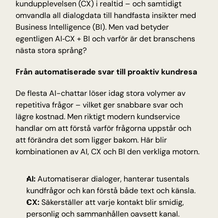
kundupplevelsen (CX) i realtid – och samtidigt 
Insikter och tips från Tellyou
omvandla all dialogdata till handfasta insikter med 
Uppdateringar
Business Intelligence (BI). Men vad betyder 
Håll dig uppdaterad med det senaste
egentligen AI‑CX + BI och varför är det branschens 
nästa stora språng?
Plattform
Upptäck vår plattform
Från automatiserade svar till proaktiv kundresa
Teknologi
AI för precision, tillförlitlighet och snabbhet
De flesta AI-chattar löser idag stora volymer av 
repetitiva frågor – vilket ger snabbare svar och 
lägre kostnad. Men riktigt modern kundservice 
INDUSTRIER
handlar om att förstå varför frågorna uppstår och 
Utbildning
att förändra det som ligger bakom. Här blir 
Antagning, registrering och studentfrågor
kombinationen av AI, CX och BI den verkliga motorn.
E-handel
Produktfrågor om frakt och returer
Träning & hälsa
AI:
 Automatiserar dialoger, hanterar tusentals 
Bokningar, avbokningar och medlemssupport
kundfrågor och kan förstå både text och känsla.
Resor och gästfrihet
CX:
 Säkerställer att varje kontakt blir smidig, 
Bokningar, avbokningar och återbetalningar
personlig och sammanhållen oavsett kanal.