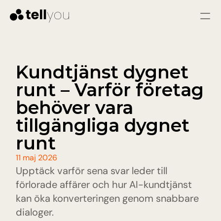
Logga in
Starta gratis
Tjänster
Kundtjänst dygnet 
runt – Varför företag 
LÖSNINGAR
Kundtjänst
behöver vara 
Omedelbara svar och färre problem genom 
snabb och konsekvent hjälp
tillgängliga dygnet 
Säljare
runt
Kvalificera leads, svara på frågor och vägled 
besökare till att bli varma leads.
11 maj 2026
Upptäck varför sena svar leder till 
Pris
förlorade affärer och hur AI-kundtjänst 
kan öka konverteringen genom snabbare 
Resurser
dialoger.
Blogg