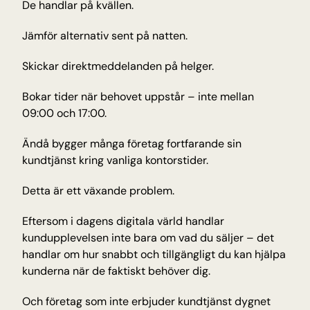
De handlar på kvällen.
Insikter och tips från Tellyou
Jämför alternativ sent på natten.
Uppdateringar
Håll dig uppdaterad med det senaste
Skickar direktmeddelanden på helger.
Plattform
Upptäck vår plattform
Bokar tider när behovet uppstår – inte mellan 
Teknologi
09:00 och 17:00.
AI för precision, tillförlitlighet och snabbhet
Ändå bygger många företag fortfarande sin 
kundtjänst kring vanliga kontorstider.
INDUSTRIER
Utbildning
Detta är ett växande problem.
Antagning, registrering och studentfrågor
E-handel
Eftersom i dagens digitala värld handlar 
Produktfrågor om frakt och returer
kundupplevelsen inte bara om vad du säljer – det 
Träning & hälsa
handlar om hur snabbt och tillgängligt du kan hjälpa 
Bokningar, avbokningar och medlemssupport
kunderna när de faktiskt behöver dig.
Resor och gästfrihet
Bokningar, avbokningar och återbetalningar
Och företag som inte erbjuder kundtjänst dygnet 