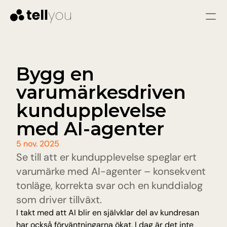
Logga in
Starta gratis
Tjänster
Bygg en 
varumärkesdriven 
LÖSNINGAR
Kundtjänst
kundupplevelse 
Omedelbara svar och färre problem genom 
snabb och konsekvent hjälp
med AI-agenter
Säljare
Kvalificera leads, svara på frågor och vägled 
5 nov. 2025
besökare till att bli varma leads.
Se till att er kundupplevelse speglar ert 
varumärke med AI-agenter – konsekvent 
Pris
tonläge, korrekta svar och en kunddialog 
som driver tillväxt.
Resurser
I takt med att AI blir en självklar del av kundresan 
har också förväntningarna ökat. I dag är det inte 
Blogg