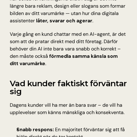
Insikter och tips från Tellyou
längre bara reklam, design eller slogans som formar 
bilden av ditt varumärke — utan hur dina digitala 
Uppdateringar
assistenter 
låter, svarar och agerar
.
Håll dig uppdaterad med det senaste
Plattform
Varje gång en kund chattar med en AI-agent, är det 
Upptäck vår plattform
som att de pratar direkt med ditt företag. Därför 
Teknologi
behöver din AI inte bara vara snabb och korrekt – 
AI för precision, tillförlitlighet och snabbhet
den måste också 
förmedla samma känsla som 
ditt varumärke
.
INDUSTRIER
Vad kunder faktiskt förväntar 
Utbildning
Antagning, registrering och studentfrågor
sig
E-handel
Produktfrågor om frakt och returer
Dagens kunder vill ha mer än bara svar – de vill ha 
Träning & hälsa
upplevelser som känns mänskliga och konsekventa.
Bokningar, avbokningar och medlemssupport
Resor och gästfrihet
Snabb respons:
 En majoritet förväntar sig att få 
Bokningar, avbokningar och återbetalningar
hjälp direkt när de tar kontakt.