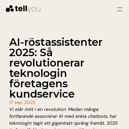
Logga in
Starta gratis
Tjänster
AI-röstassistenter 
2025: Så 
LÖSNINGAR
Kundtjänst
revolutionerar 
Omedelbara svar och färre problem genom 
snabb och konsekvent hjälp
teknologin 
Säljare
företagens 
Kvalificera leads, svara på frågor och vägled 
besökare till att bli varma leads.
kundservice
Pris
17 sep. 2025
Vi står mitt i en revolution. Medan många 
fortfarande associerar AI med enkla chatbots, har 
Resurser
teknologin tagit ett gigantiskt språng framåt. 2025 
Blogg