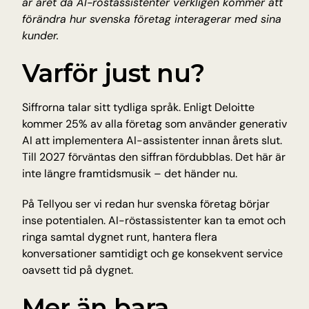
är året då AI-röstassistenter verkligen kommer att 
Insikter och tips från Tellyou
förändra hur svenska företag interagerar med sina 
kunder.
Uppdateringar
Håll dig uppdaterad med det senaste
Varför just nu?
Plattform
Upptäck vår plattform
Teknologi
Siffrorna talar sitt tydliga språk. 
Enligt Deloitte
AI för precision, tillförlitlighet och snabbhet
kommer 25% av alla företag som använder generativ 
AI att implementera AI-assistenter innan årets slut. 
Till 2027 förväntas den siffran fördubblas. Det här är 
INDUSTRIER
inte längre framtidsmusik – det händer nu.
Utbildning
Antagning, registrering och studentfrågor
På Tellyou ser vi redan hur svenska företag börjar 
E-handel
inse potentialen. AI-röstassistenter kan ta emot och 
Produktfrågor om frakt och returer
ringa samtal dygnet runt, hantera flera 
Träning & hälsa
konversationer samtidigt och ge konsekvent service 
Bokningar, avbokningar och medlemssupport
oavsett tid på dygnet.
Resor och gästfrihet
Bokningar, avbokningar och återbetalningar
Mer än bara 