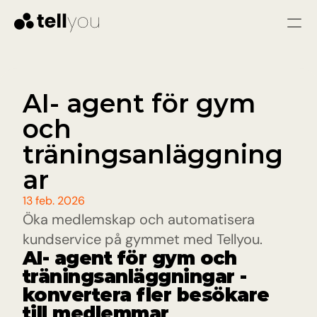
Logga in
Starta gratis
Tjänster
AI- agent för gym 
och 
LÖSNINGAR
Kundtjänst
träningsanläggning
Omedelbara svar och färre problem genom 
snabb och konsekvent hjälp
ar
Säljare
Kvalificera leads, svara på frågor och vägled 
13 feb. 2026
besökare till att bli varma leads.
Öka medlemskap och automatisera 
kundservice på gymmet med Tellyou. 
Pris
AI- agent för gym och 
träningsanläggningar - 
konvertera fler besökare 
Resurser
till medlemmar
Blogg