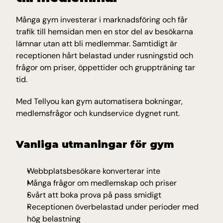
Insikter och tips från Tellyou
Många gym investerar i marknadsföring och får 
Uppdateringar
trafik till hemsidan men en stor del av besökarna 
Håll dig uppdaterad med det senaste
lämnar utan att bli medlemmar. Samtidigt är 
Plattform
receptionen hårt belastad under rusningstid och 
Upptäck vår plattform
frågor om priser, öppettider och gruppträning tar 
Teknologi
tid.
AI för precision, tillförlitlighet och snabbhet
Med Tellyou kan gym automatisera bokningar, 
medlemsfrågor och kundservice dygnet runt.
INDUSTRIER
Utbildning
Vanliga utmaningar för gym
Antagning, registrering och studentfrågor
E-handel
Produktfrågor om frakt och returer
Webbplatsbesökare konverterar inte
Träning & hälsa
Många frågor om medlemskap och priser
Bokningar, avbokningar och medlemssupport
Svårt att boka prova på pass smidigt
Resor och gästfrihet
Receptionen överbelastad under perioder med 
Bokningar, avbokningar och återbetalningar
hög belastning