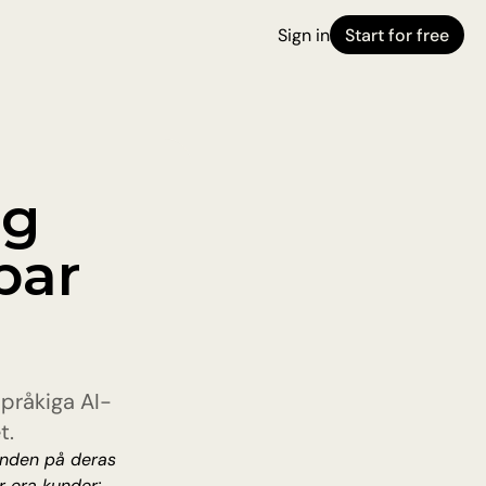
Sign in
Start for free
g 
ar 
språkiga AI-
t.
nden på deras 
r era kunder: