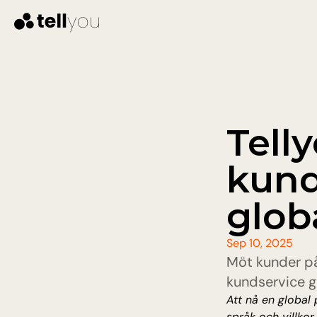
Telly
kund
glob
Sep 10, 2025
Möt kunder på
kundservice g
Att nå en global
språk och villkor