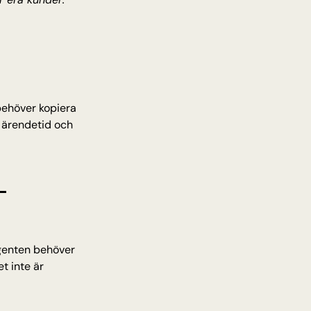
behöver kopiera 
 ärendetid och 
 
genten behöver 
 inte är 