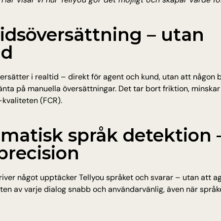
tidsöversättning – utan 
id
ersätter i realtid – direkt för agent och kund, utan att någon 
vänta på manuella översättningar. Det tar bort friktion, minskar
-kvaliteten (FCR).
matisk språk detektion –
precision
river något upptäcker Tellyou språket och svarar – utan att a
rten av varje dialog snabb och användarvänlig, även när språket