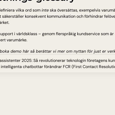
definiera vilka ord som 
inte
 ska översättas, exempelvis varumär
 säkerställer konsekvent kommunikation och förhindrar felöve
rket.
support i världsklass – genom flerspråkig kundservice som är sna
 ert varumärke.
boka demo här 
så berättar vi mer om nyttan för just er ver
tassistenter 2025: Så revolutionerar teknologin företagens ku
 intelligenta chatbottar förändrar FCR (First Contact Resolutio