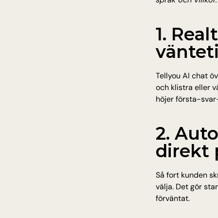
1. Real
väntet
Tellyou AI chat öv
och klistra eller 
höjer första-svar
2. Auto
direkt 
Så fort kunden sk
välja. Det gör sta
förväntat.