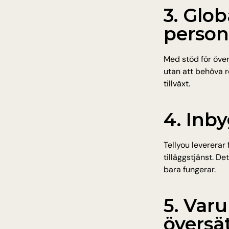
3. Glob
person
Med stöd för över
utan att behöva r
tillväxt.
4. Inb
Tellyou levererar
tilläggstjänst. D
bara fungerar.
5. Var
översä