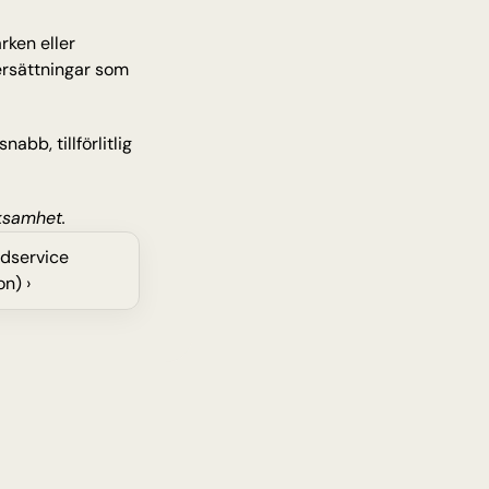
ken eller 
rsättningar som 
bb, tillförlitlig 
ksamhet. 
ndservice
n) ›