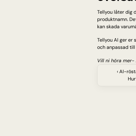
Tellyou låter dig 
produktnamn. Det
kan skada varumä
Tellyou AI ger er 
och anpassad till
Vill ni höra mer- 
‹ AI-rös
Hur