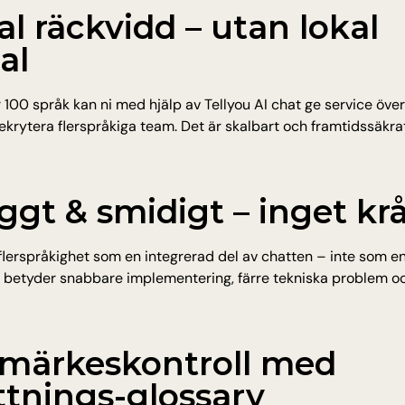
al räckvidd – utan lokal 
al
 100 språk kan ni med hjälp av Tellyou AI chat ge service över
ekrytera flerspråkiga team. Det är skalbart och framtidssäkrat 
yggt & smidigt – inget kr
 flerspråkighet som en integrerad del av chatten – inte som en
et betyder snabbare implementering, färre tekniska problem oc
umärkeskontroll med 
ttnings-glossary