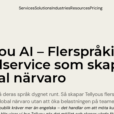
Services
Solutions
Industries
Resources
Pricing
ou AI – Flerspråki
service som skap
al närvaro
 deras språk dygnet runt. Så skapar Tellyous fler
lobal närvaro utan att öka belastningen på teame
 publik kräver mer än engelska – det handlar om att möta ku
. Här visar vi hur Tellyou gör det möjligt och skapar värde fö