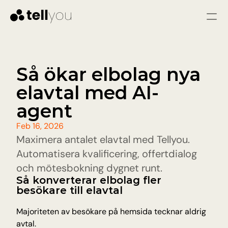
Sign in
Start for free
Services
Så ökar elbolag nya 
elavtal med AI-
SOLUTIONS
Customer service
agent
Immediate responses and fewer issues through 
fast and consistent assistance
Feb 16, 2026
Sales agent
Maximera antalet elavtal med Tellyou. 
Qualify leads, answer questions, and guide 
visitors to warm leads.
Automatisera kvalificering, offertdialog 
och mötesbokning dygnet runt.
Så konverterar elbolag fler 
Pricing
besökare till elavtal
Resources
Majoriteten av besökare på hemsida tecknar aldrig 
avtal.
Blog