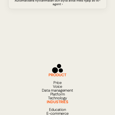
Automatisera flyttanmälan och byta avtal med hjälp av AI-
agent ›
PRODUCT
Price
Voice
Data management
Platform
Technology
INDUSTRIES
Education
E-commerce