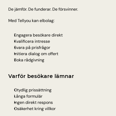
Insights and tips from Tellyou
De jämför. De funderar. De försvinner.
Updates
Stay up to date with the latest
Med Tellyou kan elbolag:
Platform
Discover our platform
Engagera besökare direkt
Technology
Kvalificera intresse
AI for precision, reliability and speed
Svara på prisfrågor
Initiera dialog om offert
Boka rådgivning
INDUSTRIES
Education
Admissions, registration and student affairs
Varför besökare lämnar
E-commerce
Product questions about shipping and returns
Otydlig prissättning
Fitness & Wellness
Långa formulär
Bookings, cancellations and member support
Ingen direkt respons
Travel & Hospitality
Osäkerhet kring villkor
Bookings, cancellations and refunds